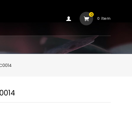
0
0 ítem
s
C0014
0014